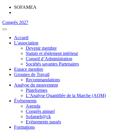
SOFAMEA
Congrès 2027
Accueil
L’association
Devenir membre
Statuts et règlement intérieur
Conseil d’Administration
Sociétés savantes Partenaires
Espace membre
Groupes de Travail
Recommandations
Analyse du mouvement
Plateformes
L’Analyse Quantifiée de la Marche (AQM)
Événements
Agenda
Congrès annuel
Sofameh@ck
Evènements passés
Formations