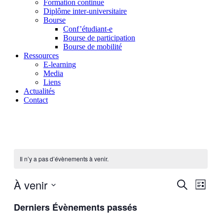
Formation continue
Diplôme inter-universitaire
Bourse
Conf’étudiant-e
Bourse de participation
Bourse de mobilité
Ressources
E-learning
Media
Liens
Actualités
Contact
Il n’y a pas d’évènements à venir.
À venir
Recherch
Navig
Recherche
Liste
de
et
Sélectionnez
vues
Derniers Évènements passés
une
navigatio
Évèn
date.