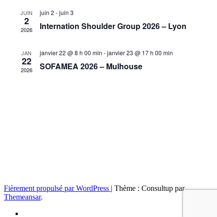
de
juin 2
-
juin 3
JUIN
vues
2
Internation Shoulder Group 2026 – Lyon
Évèneme
2026
janvier 22 @ 8 h 00 min
-
janvier 23 @ 17 h 00 min
JAN
22
SOFAMEA 2026 – Mulhouse
2026
Fièrement propulsé par WordPress
|
Thème : Consultup par
Themeansar
.